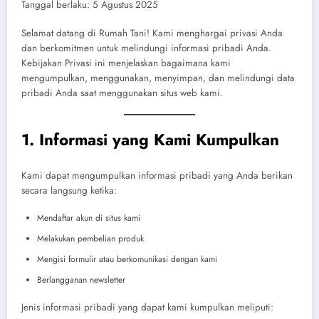
Tanggal berlaku: 5 Agustus 2025
Selamat datang di Rumah Tani! Kami menghargai privasi Anda
dan berkomitmen untuk melindungi informasi pribadi Anda.
Kebijakan Privasi ini menjelaskan bagaimana kami
mengumpulkan, menggunakan, menyimpan, dan melindungi data
pribadi Anda saat menggunakan situs web kami.
1. Informasi yang Kami Kumpulkan
Kami dapat mengumpulkan informasi pribadi yang Anda berikan
secara langsung ketika:
Mendaftar akun di situs kami
Melakukan pembelian produk
Mengisi formulir atau berkomunikasi dengan kami
Berlangganan newsletter
Jenis informasi pribadi yang dapat kami kumpulkan meliputi: