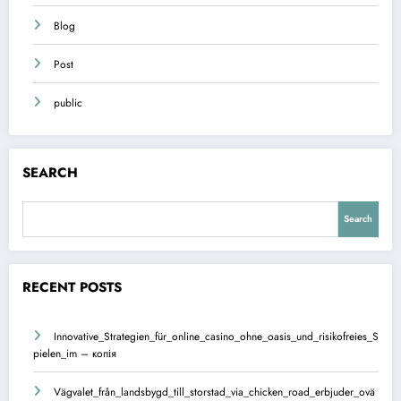
Blog
Post
public
SEARCH
Search
RECENT POSTS
Innovative_Strategien_für_online_casino_ohne_oasis_und_risikofreies_S
pielen_im – копія
Vägvalet_från_landsbygd_till_storstad_via_chicken_road_erbjuder_ovä