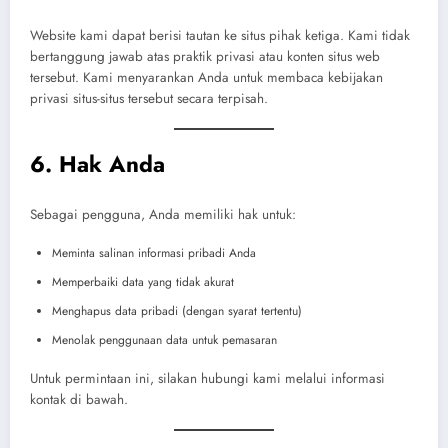
Website kami dapat berisi tautan ke situs pihak ketiga. Kami tidak
bertanggung jawab atas praktik privasi atau konten situs web
tersebut. Kami menyarankan Anda untuk membaca kebijakan
privasi situs-situs tersebut secara terpisah.
6. Hak Anda
Sebagai pengguna, Anda memiliki hak untuk:
Meminta salinan informasi pribadi Anda
Memperbaiki data yang tidak akurat
Menghapus data pribadi (dengan syarat tertentu)
Menolak penggunaan data untuk pemasaran
Untuk permintaan ini, silakan hubungi kami melalui informasi
kontak di bawah.