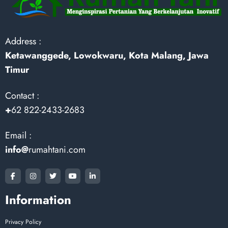
Address :
Ketawanggede, Lowokwaru, Kota Malang, Jawa
Timur
Contact :
+
62 822-2433-2683
Email :
info@
rumahtani.com
Information
Privacy Policy