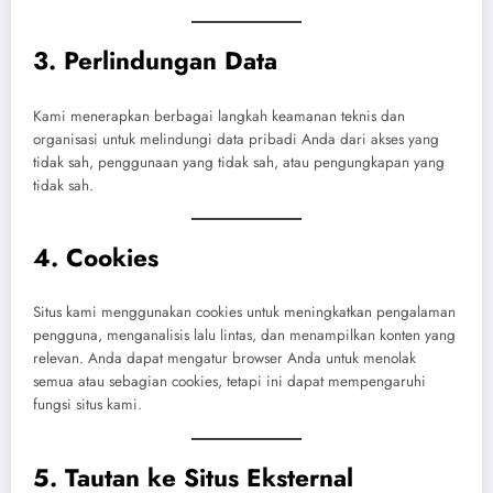
3. Perlindungan Data
Kami menerapkan berbagai langkah keamanan teknis dan
organisasi untuk melindungi data pribadi Anda dari akses yang
tidak sah, penggunaan yang tidak sah, atau pengungkapan yang
tidak sah.
4. Cookies
Situs kami menggunakan cookies untuk meningkatkan pengalaman
pengguna, menganalisis lalu lintas, dan menampilkan konten yang
relevan. Anda dapat mengatur browser Anda untuk menolak
semua atau sebagian cookies, tetapi ini dapat mempengaruhi
fungsi situs kami.
5. Tautan ke Situs Eksternal